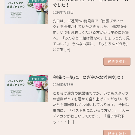
お知らせ
でした！
2026年7月3日
先日は、ご近所Yの施設様で「出張ブティッ
ク」を開催させていただきました。 開店10分
前、いつもお越しくださる方が少し早めに会場
へ。 「みんなと一緒は嫌なの。ちょっと先に見
ていい？」 そんなお声に、「もちろんどうぞ」
とご案 […]
続きを読む
会場は一気に、にぎやかな雰囲気に！
お知らせ
2026年6月6日
こちらは遠方の施設様ですが、いつもスタッフ
の皆様がとても温かく盛り上げてくださり、私
たちも毎回楽しくお伺いしております。 今回は
事前に、 「ベストを見たいって方が！」「カー
ディガンが欲しいって方が！」「帽子や靴下
も・・・ […]
続きを読む