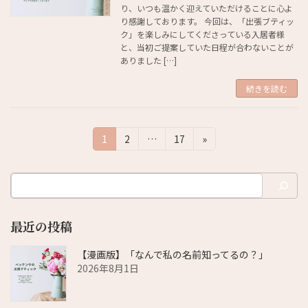
り、いつも温かく迎えていただけることに心よ
り感謝しております。 今回は、「出張ブティッ
ク」を楽しみにしてくださっている入居者様
と、当初ご提案していた日程が合わないことが
ありました […]
続きを読む
投
固
固
固
1
2
…
17
»
定
定
定
稿
ペ
ペ
ペ
ナ
ー
ー
ー
ジ
ジ
ジ
ビ
最近の投稿
ゲ
ー
【漫画版】「なんで私の名前知ってるの？」
2026年8月1日
シ
ョ