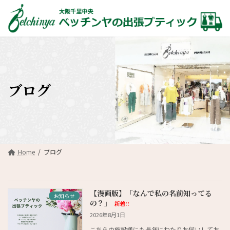
コ
ナ
ン
ビ
テ
ゲ
ン
ー
ツ
シ
へ
ョ
ス
ン
キ
に
ブログ
ッ
移
プ
動
Home
ブログ
【漫画版】「なんで私の名前知ってる
お知らせ
の？」
新着!!
2026年8月1日
こちらの施設様にも長年にわたりお伺いしてお