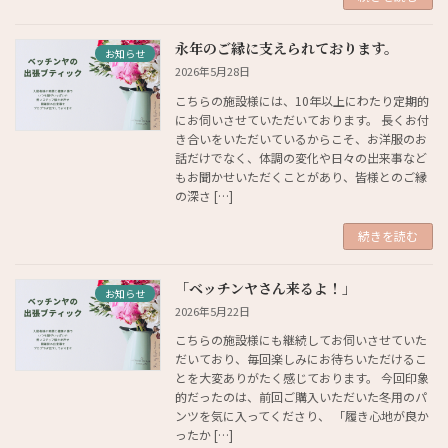
永年のご縁に支えられております。
お知らせ
2026年5月28日
こちらの施設様には、10年以上にわたり定期的
にお伺いさせていただいております。 長くお付
き合いをいただいているからこそ、お洋服のお
話だけでなく、体調の変化や日々の出来事など
もお聞かせいただくことがあり、皆様とのご縁
の深さ […]
続きを読む
「ベッチンヤさん来るよ！」
お知らせ
2026年5月22日
こちらの施設様にも継続してお伺いさせていた
だいており、毎回楽しみにお待ちいただけるこ
とを大変ありがたく感じております。 今回印象
的だったのは、前回ご購入いただいた冬用のパ
ンツを気に入ってくださり、 「履き心地が良か
ったか […]