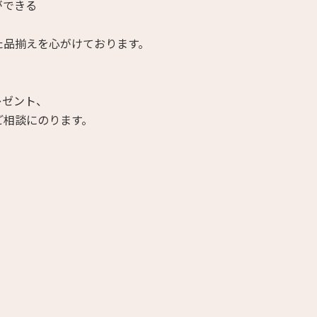
ができる
た品揃えを心がけております。
レゼント、
ご相談にのります。