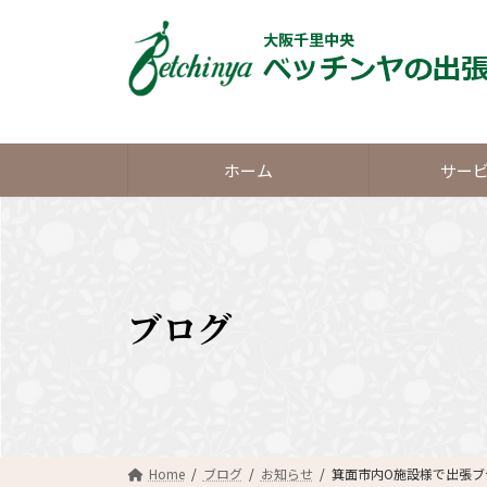
コ
ナ
ン
ビ
テ
ゲ
ン
ー
ツ
シ
へ
ョ
ス
ン
ホーム
サー
キ
に
ッ
移
プ
動
ブログ
Home
ブログ
お知らせ
箕面市内O施設様で出張ブ