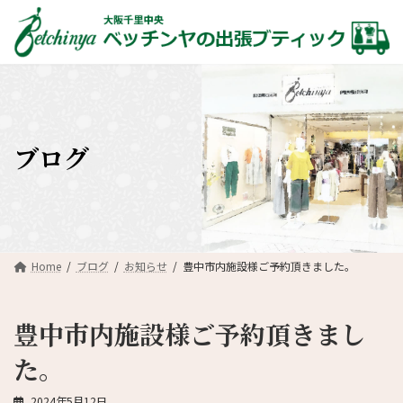
コ
ナ
ン
ビ
テ
ゲ
ン
ー
ツ
シ
へ
ョ
ス
ン
キ
に
ブログ
ッ
移
プ
動
Home
ブログ
お知らせ
豊中市内施設様ご予約頂きました。
豊中市内施設様ご予約頂きまし
た。
2024年5月12日