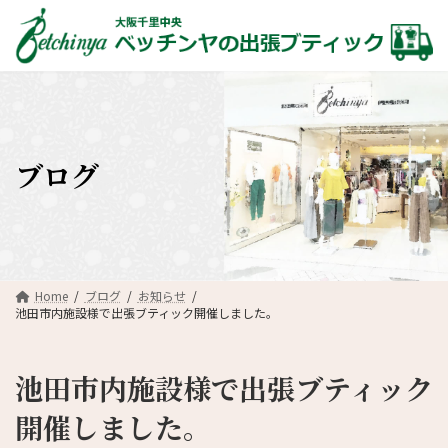
コ
ナ
ン
ビ
テ
ゲ
ン
ー
ツ
シ
へ
ョ
ス
ン
キ
に
ブログ
ッ
移
プ
動
Home
ブログ
お知らせ
池田市内施設様で出張ブティック開催しました。
池田市内施設様で出張ブティック
開催しました。