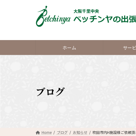
コ
ナ
ン
ビ
テ
ゲ
ン
ー
ツ
シ
へ
ョ
ス
ン
ホーム
サー
キ
に
ッ
移
プ
動
ブログ
Home
ブログ
お知らせ
吹田市内H施設様ご依頼頂