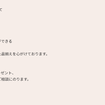
て
。
ができる
た品揃えを心がけております。
レゼント、
ご相談にのります。