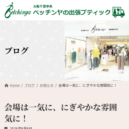
コ
ナ
ン
ビ
テ
ゲ
ン
ー
ツ
シ
へ
ョ
ス
ン
キ
に
ブログ
ッ
移
プ
動
Home
ブログ
お知らせ
会場は一気に、にぎやかな雰囲気に！
会場は一気に、にぎやかな雰囲
気に！
2026年6月6日