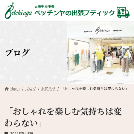
コ
ナ
ン
ビ
テ
ゲ
ン
ー
ツ
シ
へ
ョ
ス
ン
キ
に
ブログ
ッ
移
プ
動
Home
ブログ
お知らせ
「おしゃれを楽しむ気持ちは変わらない」
「おしゃれを楽しむ気持ちは変
わらない」
2026年5月8日