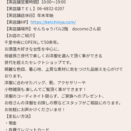
【実店舗営業時間】10:00～19:00
【実店舗ＴＥＬ】06ｰ6832-0207
【実店舗店休日】年末年始
【実店舗HP】
https://betchinya.com/
【実店舗場所】せんちゅうパル2階 docomoさん前
【お店のご紹介】
千里中央にOPENして50余年。
お洒落大好きな女性を中心に、
母娘孫三世代で楽しくお洋服を選んで頂く事ができる
世代を超えたセレクトショップです。
綺麗な色目、着心地、上質な素材に気をつけた品揃えを心がけて
おります。
洋服に合わせたバッグ、靴、アクセサリーや
小物雑貨も 楽しんでご覧頂く事ができます！
洋服のコーディネイト限らず、ご家族へのプレゼント、
お母さんの洋服をお探しの際などスタッフがご相談にのります。
お気軽にお声かけくださいませ！
【支払い方法】
・現金
・各種クレジットカード