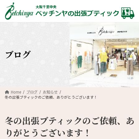
コ
ナ
ン
ビ
テ
ゲ
ン
ー
ツ
シ
へ
ョ
ス
ン
キ
に
ブログ
ッ
移
プ
動
Home
ブログ
お知らせ
冬の出張ブティックのご依頼、ありがとうございます！
冬の出張ブティックのご依頼、あ
りがとうございます！